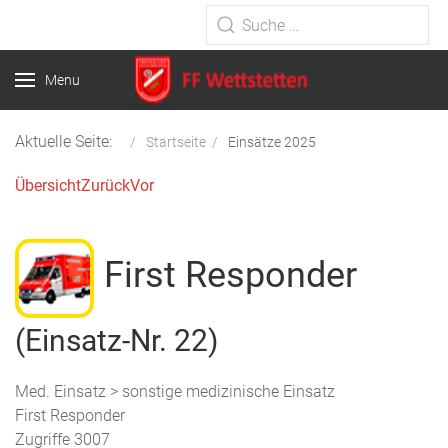
Type 2 or more characters for
results.
Menu
Aktuelle Seite:
Startseite
Einsätze 2025
Übersicht
Zurück
Vor
First Responder
(Einsatz-Nr. 22)
Med. Einsatz > sonstige medizinische Einsatz
First Responder
Zugriffe 3007