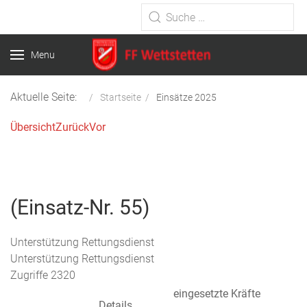
Type 2 or more characters for
results.
Menu
Aktuelle Seite:
Startseite
Einsätze 2025
Übersicht
Zurück
Vor
(Einsatz-Nr. 55)
Unterstützung Rettungsdienst
Unterstützung Rettungsdienst
Zugriffe 2320
eingesetzte Kräfte
Details