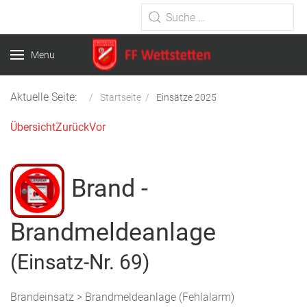
Type 2 or more characters for
results.
Menu
Aktuelle Seite:
Startseite
Einsätze 2025
Übersicht
Zurück
Vor
Brand -
Brandmeldeanlage
(Einsatz-Nr. 69)
Brandeinsatz > Brandmeldeanlage (Fehlalarm)