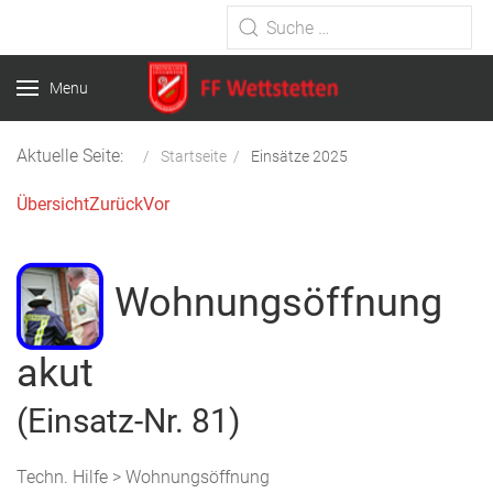
Type 2 or more characters for
results.
Menu
Aktuelle Seite:
Startseite
Einsätze 2025
Übersicht
Zurück
Vor
Wohnungsöffnung
akut
(Einsatz-Nr. 81)
Techn. Hilfe > Wohnungsöffnung