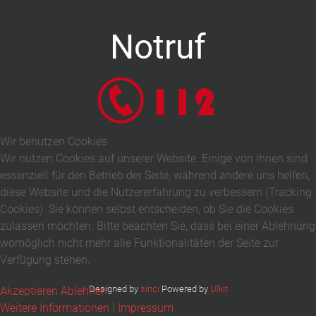
Notruf
Wir benutzen Cookies
Wir nutzen Cookies auf unserer Website. Einige von ihnen sind
essenziell für den Betrieb der Seite, während andere uns helfen,
diese Website und die Nutzererfahrung zu verbessern (Tracking
Cookies). Sie können selbst entscheiden, ob Sie die Cookies
zulassen möchten. Bitte beachten Sie, dass bei einer Ablehnung
womöglich nicht mehr alle Funktionalitäten der Seite zur
Verfügung stehen.
Designed by
sinci
Powered by
Ulkit
Akzeptieren
Ablehnen
Weitere Informationen
|
Impressum