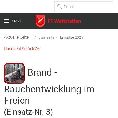
Type 2 or more characters for
results.
Menu
Aktuelle Seite:
Startseite
Einsätze 2025
Übersicht
Zurück
Vor
Brand -
Rauchentwicklung im
Freien
(Einsatz-Nr. 3)