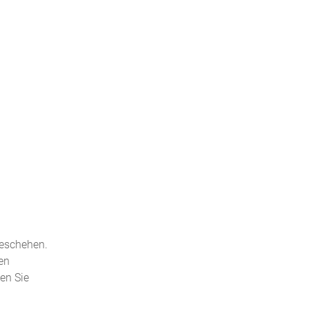
geschehen.
en
den Sie