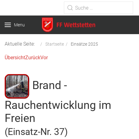
Type 2 or more characters for
results.
Menu
Aktuelle Seite:
Startseite
Einsätze 2025
Übersicht
Zurück
Vor
Brand -
Rauchentwicklung im
Freien
(Einsatz-Nr. 37)