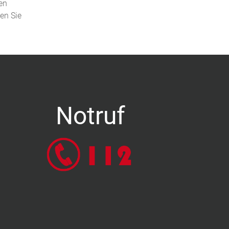
en
den Sie
Notruf