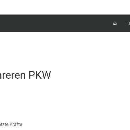
F
ehreren PKW
tzte Kräfte