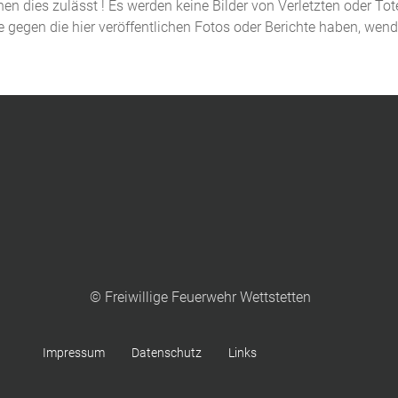
n dies zulässt ! Es werden keine Bilder von Verletzten oder Tot
de gegen die hier veröffentlichen Fotos oder Berichte haben, wen
© Freiwillige Feuerwehr Wettstetten
Impressum
Datenschutz
Links