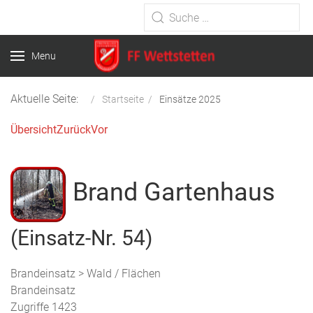
Type 2 or more characters for
results.
Menu
Aktuelle Seite:
Startseite
Einsätze 2025
Übersicht
Zurück
Vor
Brand Gartenhaus
(Einsatz-Nr. 54)
Brandeinsatz > Wald / Flächen
Brandeinsatz
Zugriffe 1423