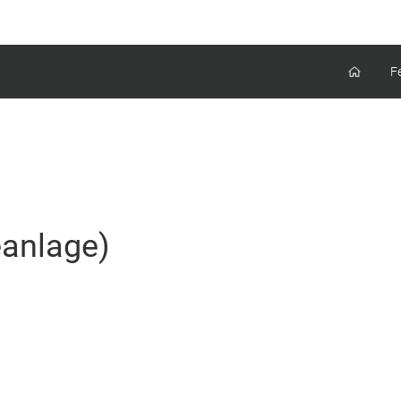
F
anlage)