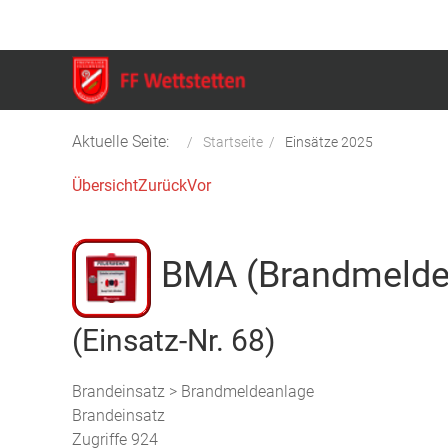
Aktuelle Seite:
Startseite
Einsätze 2025
Übersicht
Zurück
Vor
BMA (Brandmelde
(Einsatz-Nr. 68)
Brandeinsatz > Brandmeldeanlage
Brandeinsatz
Zugriffe 924