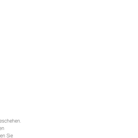
geschehen.
en
den Sie