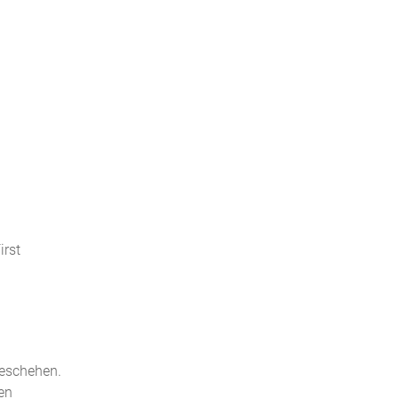
irst
geschehen.
en