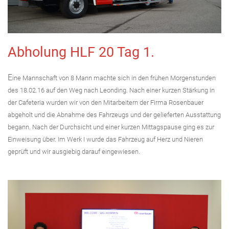
Abholung HLF 20 Tag 1.
E
ine Mannschaft von 8 Mann machte sich in den frühen Morgenstunden
des 18.02.16 auf den Weg nach Leonding. Nach einer kurzen Stärkung in
der Cafeteria wurden wir von den Mitarbeitern der Firma Rosenbauer
abgeholt und die Abnahme des Fahrzeugs und der gelieferten Ausstattung
begann. Nach der Durchsicht und einer kurzen Mittagspause ging es zur
Einweisung über. Im Werk I wurde das Fahrzeug auf Herz und Nieren
geprüft und wir ausgiebig darauf eingewiesen.