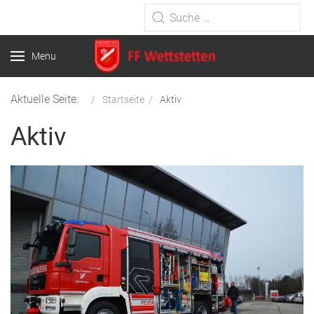
Type 2 or more characters for
results.
Menu
Aktuelle Seite:
Startseite
Aktiv
Aktiv