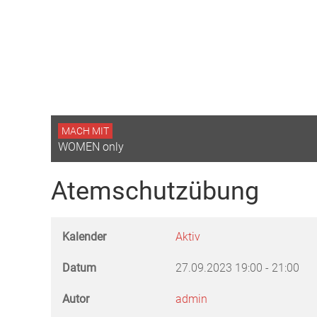
MACH MIT
WOMEN only
Atemschutzübung
Kalender
Aktiv
Datum
27.09.2023
19:00
-
21:00
Autor
admin