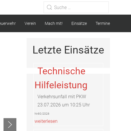
Type 2 or more characters for
results.
euerwehr
Verein
Mach mit!
Einsätze
Termine
Letzte Einsätze
Technische
Hilfeleistung
Verkehrsunfall mit PKW
23.07.2026 um 10:25 Uhr
Nr.60/2026
weiterlesen