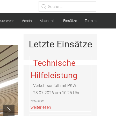
Type 2 or more characters for
results.
euerwehr
Verein
Mach mit!
Einsätze
Termine
Letzte Einsätze
Technische
Hilfeleistung
Verkehrsunfall mit PKW
23.07.2026 um 10:25 Uhr
Nr.60/2026
weiterlesen