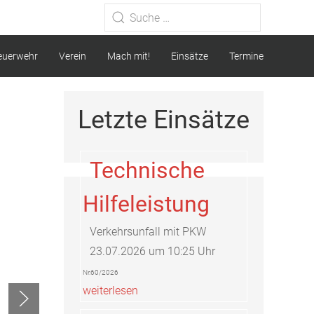
Type 2 or more characters for
results.
euerwehr
Verein
Mach mit!
Einsätze
Termine
Letzte Einsätze
Technische
Hilfeleistung
Verkehrsunfall mit PKW
23.07.2026 um 10:25 Uhr
Nr.60/2026
weiterlesen