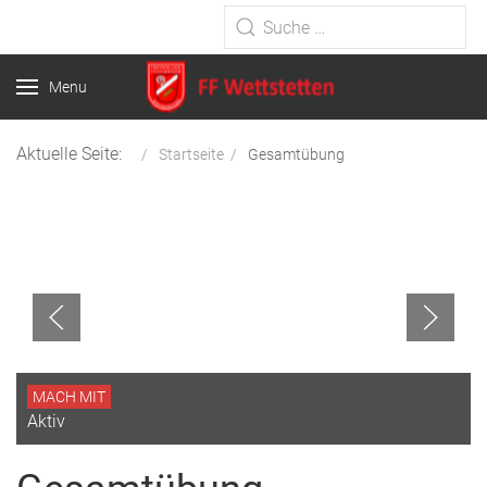
Type 2 or more characters for
results.
Menu
Aktuelle Seite:
Startseite
Gesamtübung
MACH MIT
Aktiv