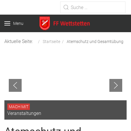
Type 2 or more characters for
results.
Menu
Aktuelle Seite:
Startseite
Atemschutz und Gesamtübung
MACH MIT
Veranstaltungen