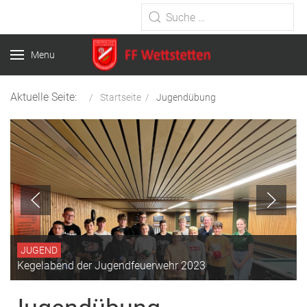
Type 2 or more characters for
results.
Menu
Aktuelle Seite:
Startseite
Jugendübung
JUGEND
Kegelabend der Jugendfeuerwehr 2023